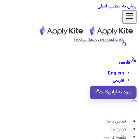
پرش به مطلب اصلی
راهنماها
موقعیت‌ها
استادها
فارسی
English
فارسی
ورود به اپلای‌کایت
تماس با ما
درباره ما
داشبورد