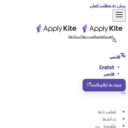
پرش به مطلب اصلی
راهنماها
موقعیت‌ها
استادها
فارسی
English
فارسی
ورود به اپلای‌کایت
تماس با ما
درباره ما
داشبورد