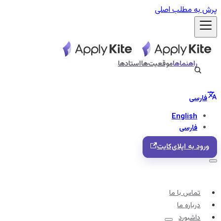
پرش به مطلب اصلی
راهنماها
موقعیت‌ها
استادها
فارسی
English
فارسی
ورود به اپلای‌کایت
تماس با ما
درباره ما
داشبورد